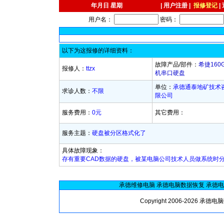
年
月
日 星期
|
用户注册
|
报修登记
|
用户名：
密码：
以下为这报修的详细资料：
故障产品
/
部件：
希捷160
报修人：
ttzx
机串口硬盘
单位：
承德通泰地矿技术
求诊人数：
不限
限公司
服务费用：
0元
其它费用：
服务主题：
硬盘被分区格式化了
具体故障现象：
存有重要CAD数据的硬盘，被某电脑公司技术人员做系统时
承德维修电脑
承德电脑数据恢复
承德电
Copyright 2006-2026
承德电脑