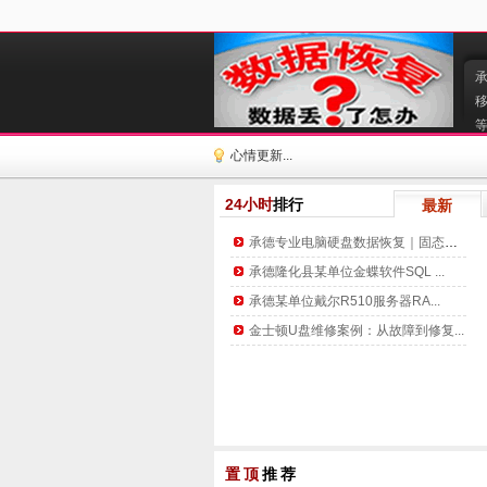
等
心情更新...
24小时
排行
最新
承德专业电脑硬盘数据恢复｜固态硬...
承德隆化县某单位金蝶软件SQL ...
承德某单位戴尔R510服务器RA...
金士顿U盘维修案例：从故障到修复...
置顶
推荐